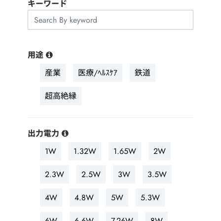
用途分野
キーワード
サポート
用途
会社情報
産業
医療/ﾍﾙｽｹｱ
鉄道
最新情報
超高絶縁
お問い合わせ
出力電力
1W
1.32W
1.65W
2W
2.3W
2.5W
3W
3.5W
4W
4.8W
5W
5.3W
6W
6.6W
7.26W
8W