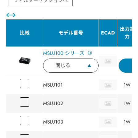
フィルターセクションへ
出力電
比較
モデル番号
ECAD
力
MSLU100 シリーズ
閉じる
MSLU101
1W
MSLU102
1W
MSLU103
1W