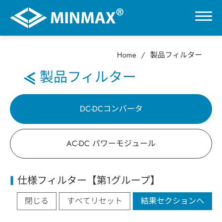
Home
製品フィルター
0
製品フィルター
VR展示ホール
DC-DCコンバータ
製品情報
AC-DC パワーモジュール
DC-DCコンバータ
仕様フィルター【第1グループ】
AC-DC パワーモジュール
閉じる
すべてリセット
結果セクションへ