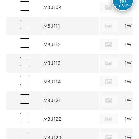
製品
フィルター
MBU104
1W
MBU111
1W
MBU112
1W
MBU113
1W
MBU114
1W
MBU121
1W
MBU122
1W
MBU123
1W