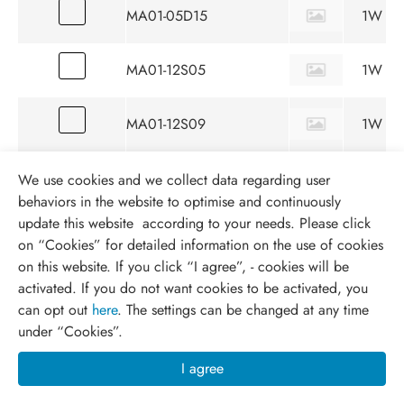
MA01-05D15
1W
MA01-12S05
1W
MA01-12S09
1W
MA01-12S12
1W
We use cookies and we collect data regarding user
behaviors in the website to optimise and continuously
update this website according to your needs. Please click
MA01-12S15
1W
on “
Cookies
” for detailed information on the use of cookies
on this website. If you click “I agree”, - cookies will be
MA01-12D05
1W
activated. If you do not want cookies to be activated, you
can opt out
here
. The settings can be changed at any time
under “Cookies”.
MA01-12D09
1W
I agree
MA01-12D12
1W