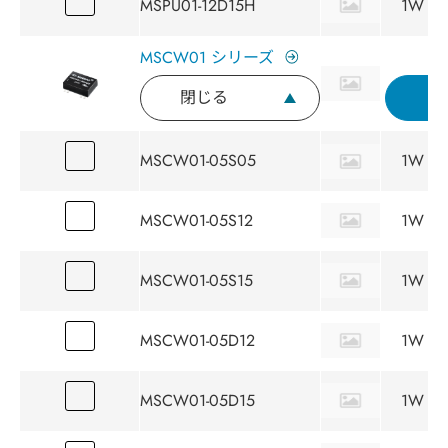
MSPU01-12D15H
1W
MSCW01 シリーズ
閉じる
MSCW01-05S05
1W
MSCW01-05S12
1W
MSCW01-05S15
1W
MSCW01-05D12
1W
MSCW01-05D15
1W