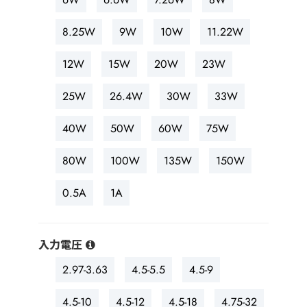
8.25W
9W
10W
11.22W
12W
15W
20W
23W
25W
26.4W
30W
33W
40W
50W
60W
75W
80W
100W
135W
150W
0.5A
1A
入力電圧
2.97-3.63
4.5-5.5
4.5-9
4.5-10
4.5-12
4.5-18
4.75-32