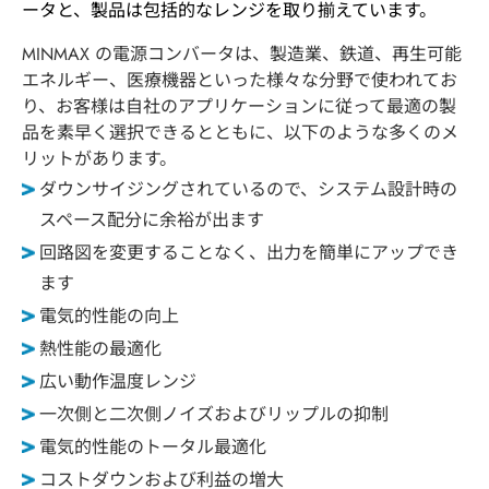
ータと、製品は包括的なレンジを取り揃えています。
会社概要
MINMAX の電源コンバータは、製造業、鉄道、再生可能
エネルギー、医療機器といった様々な分野で使われてお
り、お客様は自社のアプリケーションに従って最適の製
品質方針
品を素早く選択できるとともに、以下のような多くのメ
リットがあります。
安全規格
ダウンサイジングされているので、システム設計時の
スペース配分に余裕が出ます
研究開発
回路図を変更することなく、出力を簡単にアップでき
ます
製造能力
電気的性能の向上
熱性能の最適化
最新情報
広い動作温度レンジ
一次側と二次側ノイズおよびリップルの抑制
お問い合わせ
電気的性能のトータル最適化
コストダウンおよび利益の増大