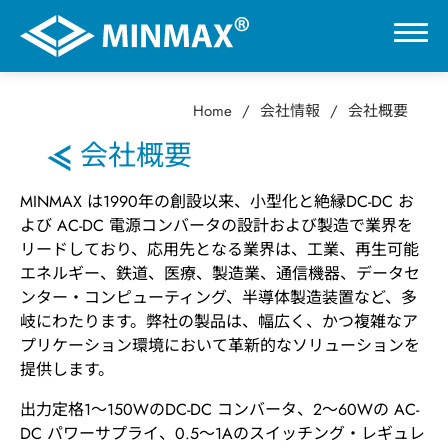
Home
会社情報
会社概要
0
会社概要
VR展示ホール
MINMAX は1990年の創設以来、小型化と絶縁DC-DC お
よび AC-DC 電源コンバータの設計および製造で業界を
製品情報
リードしており、応用先となる業界は、工業、再生可能
エネルギー、鉄道、医療、製造業、通信機器、データセ
ンター・コンピューティング、半導体製造装置など、多
用途分野
岐にわたります。弊社の製品は、幅広く、かつ複雑なア
プリケーション環境において革新的なソリューションを
提供します。
サポート
出力定格1～150WのDC-DC コンバータ、2～60Wの AC-
会社情報
DC パワーサプライ、0.5～1Aのスイッチング・レギュレ