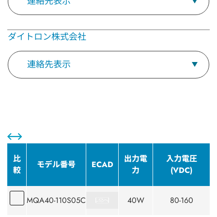
連絡先表示
ダイトロン株式会社
連絡先表示
比
出力電
入力電圧
モデル番号
ECAD
較
力
(VDC)
MQA40-110S05C
40W
80-160