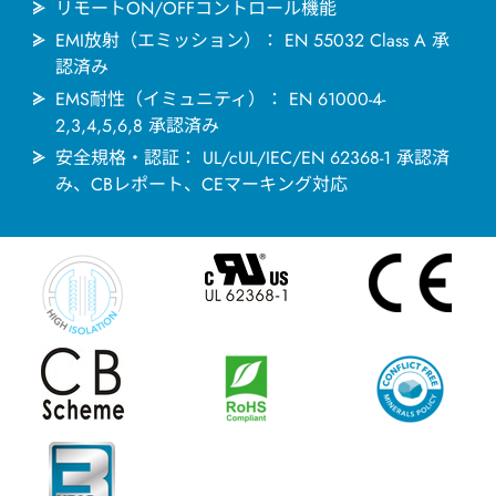
リモートON/OFFコントロール機能
EMI放射（エミッション）： EN 55032 Class A 承
認済み
EMS耐性（イミュニティ）： EN 61000-4-
2,3,4,5,6,8 承認済み
安全規格・認証： UL/cUL/IEC/EN 62368-1 承認済
み、CBレポート、CEマーキング対応