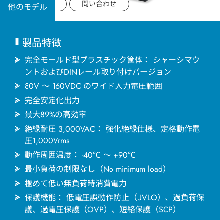
用途分野
データシート
問い合わせ
他のモデル
サポート
製品特徴
会社情報
完全モールド型プラスチック筐体： シャーシマウ
ントおよびDINレール取り付けバージョン
80V ～ 160VDC のワイド入力電圧範囲
最新情報
完全安定化出力
最大89%の高効率
お問い合わせ
絶縁耐圧 3,000VAC： 強化絶縁仕様、定格動作電
圧1,000Vrms
動作周囲温度： -40℃ ～ +90℃
最小負荷の制限なし（No minimum load）
極めて低い無負荷時消費電力
保護機能： 低電圧誤動作防止（UVLO）、過負荷保
護、過電圧保護（OVP）、短絡保護（SCP）