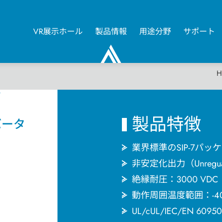
VR展示ホール
製品情報
用途分野
サポート
0
H
ズ
製品特徴
バータ
業界標準のSIP-7パッ
非安定化出力（Unreguat
絶縁耐圧：3000 VDC
動作周囲温度範囲：-40
UL/cUL/IEC/EN 60