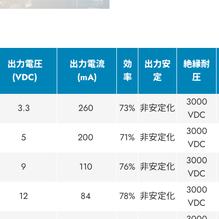
出力電圧
出力電流
効
出力安
絶縁耐
(VDC)
(mA)
率
定
圧
3000
3.3
260
73%
非安定化
VDC
3000
5
200
71%
非安定化
VDC
3000
9
110
76%
非安定化
VDC
3000
12
84
78%
非安定化
VDC
3000