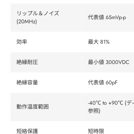
リップル＆ノイズ
代表値 65mVp-p
(20MHz)
効率
最大 81%
絶縁耐圧
最小値 3000VDC
絶縁容量
代表値 60pF
-40℃ to +90
動作温度範囲
参照)
短絡保護
短時限