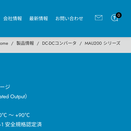
0
会社情報
最新情報
お問い合わせ
ome
製品情報
DC-DCコンバータ
MAU200 シリーズ
ケージ
ed Output）
℃ ～ +90℃
950-1 安全規格認定済