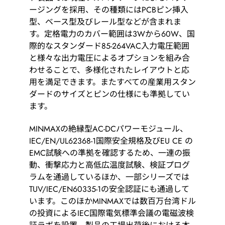
ージングを採用、その種類にはPCBピン挿入
型、ベース型及びレール型などが含まれま
す。定格電力のカバー範囲は3Wから60W、国
際的なスタンダード85-264VAC入力電圧範囲
と様々な出力電圧によるオプションを組み合
わせることで、多様化されたレイアウトと応
用を満足できます。またすべての産業用スタン
ダードのサイズとピンの仕様にも準拠してい
ます。
MINMAXの絶縁型AC-DCパワーモジュール、
IEC/EN/UL62368-1国際安全規格及びEU CE の
EMC試験への準拠を確認するため、一連の振
動、衝撃応力と高低広温度試験、検証プログ
ラムを通過しているほか、一部シリーズでは
TUV/IEC/EN60335-1の安全認証にも通過して
います。このほかMINMAXでは数百万台湾ドル
の投資によるIEC国際電気標準会議の電磁波検