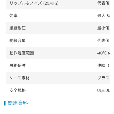
リップル＆ノイズ (20MHz)
代表値 10
効率
最大 84
絶縁耐圧
最小値 1
絶縁容量
代表値 25
動作温度範囲
-40℃ 
短絡保護
連続（自
ケース素材
プラスチッ
安全規格
UL/cUL/I
関連資料