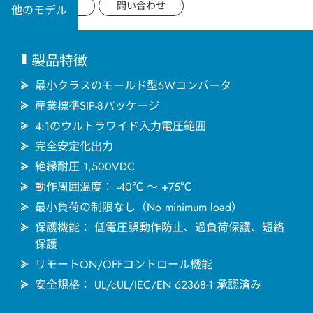
用途分野
データシート
問い合わせ
他のモデル
サポート
製品特徴
会社情報
最小クラスのモールド型5Wコンバータ
産業標準SIP-8パッケージ
4:1のウルトラワイド入力電圧範囲
最新情報
完全安定化出力
絶縁耐圧 1,500VDC
お問い合わせ
動作周囲温度： -40℃ ～ +75℃
最小負荷の制限なし（No minimum load）
保護機能： 低電圧誤動作防止、過負荷保護、短絡
保護
リモートON/OFFコントロール機能
安全規格： UL/cUL/IEC/EN 62368-1 承認済み