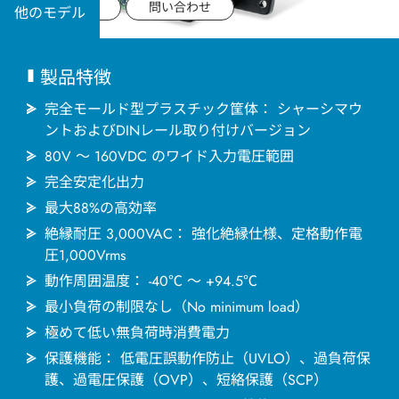
用途分野
データシート
問い合わせ
他のモデル
サポート
製品特徴
会社情報
完全モールド型プラスチック筐体： シャーシマウ
ントおよびDINレール取り付けバージョン
80V ～ 160VDC のワイド入力電圧範囲
最新情報
完全安定化出力
最大88%の高効率
お問い合わせ
絶縁耐圧 3,000VAC： 強化絶縁仕様、定格動作電
圧1,000Vrms
動作周囲温度： -40℃ ～ +94.5℃
最小負荷の制限なし（No minimum load）
極めて低い無負荷時消費電力
保護機能： 低電圧誤動作防止（UVLO）、過負荷保
護、過電圧保護（OVP）、短絡保護（SCP）