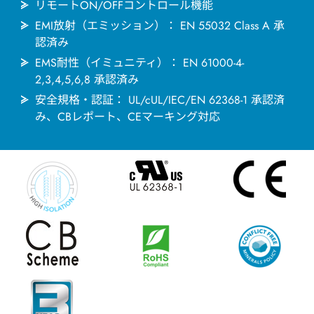
リモートON/OFFコントロール機能
EMI放射（エミッション）： EN 55032 Class A 承
認済み
EMS耐性（イミュニティ）： EN 61000-4-
2,3,4,5,6,8 承認済み
安全規格・認証： UL/cUL/IEC/EN 62368-1 承認済
み、CBレポート、CEマーキング対応