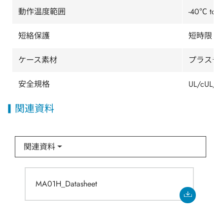
動作温度範囲
-40℃ 
短絡保護
短時限
ケース素材
プラスチッ
安全規格
UL/cUL/I
関連資料
関連資料
MA01H_Datasheet