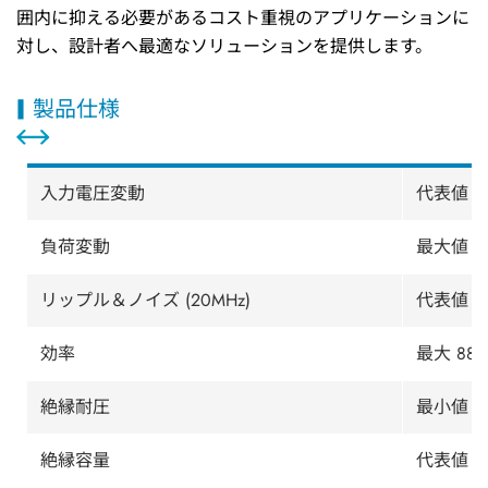
囲内に抑える必要があるコスト重視のアプリケーションに
対し、設計者へ最適なソリューションを提供します。
製品仕様
入力電圧変動
代表値 ±1
負荷変動
最大値 2.
リップル＆ノイズ (20MHz)
代表値 30
効率
最大 88
絶縁耐圧
最小値 3
絶縁容量
代表値 6