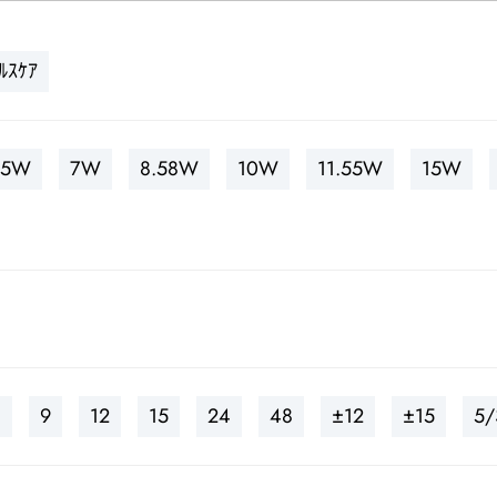
ﾙｽｹｱ
5W
7W
8.58W
10W
11.55W
15W
1
9
12
15
24
48
±12
±15
5/