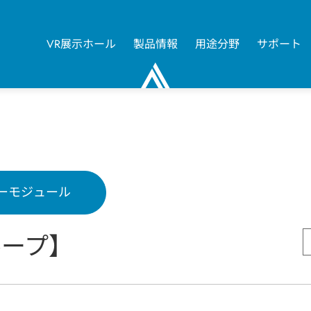
VR展示ホール
製品情報
用途分野
サポート
0
パワーモジュール
ループ】