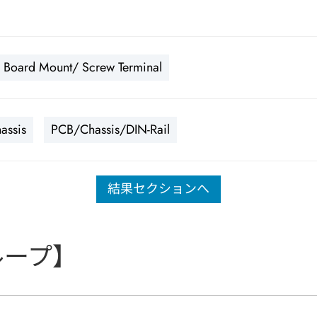
Board Mount/ Screw Terminal
assis
PCB/Chassis/DIN-Rail
結果セクションへ
ループ】