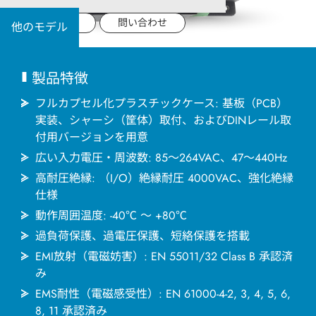
用途分野
データシート
問い合わせ
他のモデル
サポート
製品特徴
会社情報
フルカプセル化プラスチックケース: 基板（PCB）
実装、シャーシ（筐体）取付、およびDINレール取
最新情報
付用バージョンを用意
広い入力電圧・周波数: 85～264VAC、47～440Hz
お問い合わせ
高耐圧絶縁: （I/O）絶縁耐圧 4000VAC、強化絶縁
仕様
動作周囲温度: -40℃ ～ +80℃
過負荷保護、過電圧保護、短絡保護を搭載
EMI放射（電磁妨害）: EN 55011/32 Class B 承認済
み
EMS耐性（電磁感受性）: EN 61000-4-2, 3, 4, 5, 6,
8, 11 承認済み