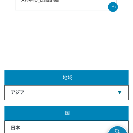
APM-40_Datasheet
地域
アジア
国
日本