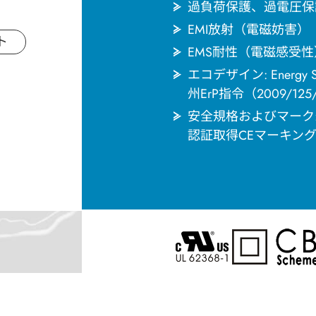
過負荷保護、過電圧保
EMI放射（電磁妨害） EN
ト
EMS耐性（電磁感受性）EN 6
エコデザイン: Ener
州ErP指令（2009/12
安全規格およびマーク: UL/
認証取得CEマーキン