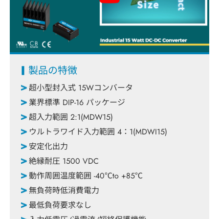
カタログ
製品紹介動画
製品の特徴
会社紹介動画
超小型封入式 15Wコンバータ
技術記事
業界標準 DIP-16 パッケージ
超入力範囲 2:1(MDW15)
ウルトラワイド入力範囲 4：1(MDWI15)
会社情報
安定化出力
絶縁耐圧 1500 VDC
最新情報
動作周囲温度範囲 -40℃to +85℃
無負荷時低消費電力
お問い合わせ
最低負荷要求なし