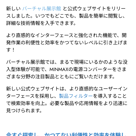
新しい
バーチャル展示館
と公式ウェブサイトをリリー
最新情報
スしました。いつでもどこでも、製品を簡単に閲覧し、
詳細な技術情報を入手できます。
最新製品
より直感的なインターフェースと強化された機能で、開
発作業の利便性と効率をかつてないレベルに引き上げま
ニュース
す！
バーチャル展示館では、まるで現場にいるかのような没
入型体験が可能で、MINMAXの電源コンバーターをさま
お問い合わせ
ざまな分野の注目製品とともにご覧いただけます。
新しい公式ウェブサイトは、より直感的なユーザーイン
ターフェースを採用し、
製品フィルター
を導入すること
で検索効率を向上。必要な製品や応用情報をより迅速に
見つけられます。
今すぐ探索し、かつてない利便性と効率を体験し